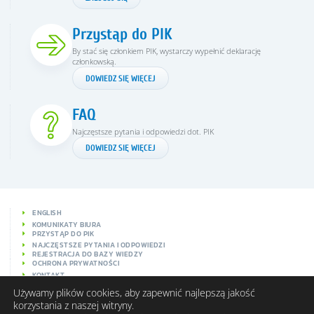
Przystąp do PIK
By stać się członkiem PIK, wystarczy wypełnić deklarację
członkowską.
DOWIEDZ SIĘ WIĘCEJ
FAQ
Najczęstsze pytania i odpowiedzi dot. PIK
DOWIEDZ SIĘ WIĘCEJ
ENGLISH
KOMUNIKATY BIURA
PRZYSTĄP DO PIK
NAJCZĘSTSZE PYTANIA I ODPOWIEDZI
REJESTRACJA DO BAZY WIEDZY
OCHRONA PRYWATNOŚCI
KONTAKT
Używamy plików cookies, aby zapewnić najlepszą jakość
korzystania z naszej witryny.