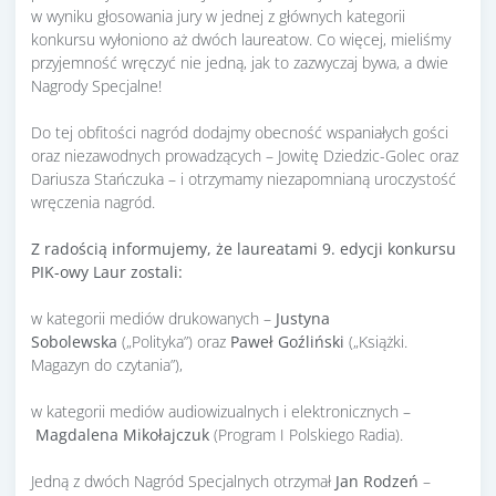
w wyniku głosowania jury w jednej z głównych kategorii
konkursu wyłoniono aż dwóch laureatow. Co więcej, mieliśmy
przyjemność wręczyć nie jedną, jak to zazwyczaj bywa, a dwie
Nagrody Specjalne!
Do tej obfitości nagród dodajmy obecność wspaniałych gości
oraz niezawodnych prowadzących – Jowitę Dziedzic-Golec oraz
Dariusza Stańczuka – i otrzymamy niezapomnianą uroczystość
wręczenia nagród.
Z radością informujemy, że laureatami 9. edycji konkursu
PIK-owy Laur zostali:
w kategorii mediów drukowanych –
Justyna
Sobolewska
(„Polityka”) oraz
Paweł Goźliński
(„Książki.
Magazyn do czytania”),
w kategorii mediów audiowizualnych i elektronicznych –
Magdalena Mikołajczuk
(Program I Polskiego Radia).
Jedną z dwóch Nagród Specjalnych otrzymał
Jan Rodzeń
–