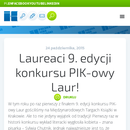
PL
EN
FACEBOOK
YOUTUBE
LINKEDIN
24 października, 2015
Laureaci 9. edycji
konkursu PIK-owy
Laur!
DRUKUJ
W tym roku po raz pierwszy z finałem 9. edycji konkursu PIK-
owy Laur gościliśmy na Międzynarodowych Targach Książki w
Krakowie. Ale to nie jedyny wyjątek od tradycji! Pierwszy raz w
historii konkursu wykład literacki wygłosiła kobieta – znana
pisarka – Sylwia Chutnik. Jednak najważniejsze jest to, że