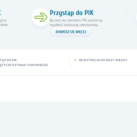
K
Przystąp do PIK
tępny
By stać się członkiem PIK, wystarczy
ników.
wypełnić deklarację członkowską.
DOWIEDZ SIĘ WIĘCEJ
TĄP DO PIK
REJESTRACJA DO BAZY WIEDZY
ĘSTSZE PYTANIA I ODPOWIEDZI