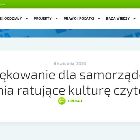
zawa
E I ODDZIAŁY
PROJEKTY
PRAWO I PODATKI
BAZA WIEDZY
6 kwietnia, 2020
iękowanie dla samorząd
nia ratujące kulturę czyt
DRUKUJ