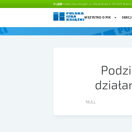
PL
EN
Polska Izba Książki ul. Oleandrów 8 00-629 Wars
WSZYSTKO O PIK
SEKCJ
Podz
działa
NULL