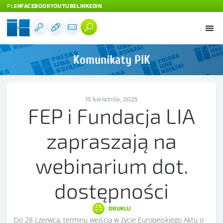
PL
EN
FACEBOOK
YOUTUBE
LINKEDIN
Komunikaty PIK
15 kwietnia, 2025
FEP i Fundacja LIA
zapraszają na
webinarium dot.
dostępności
DRUKUJ
Do 28 czerwca, terminu wejścia w życie Europejskiego Aktu o